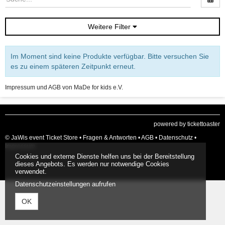
Weitere Filter
Im Moment sind keine Produkte verfügbar. Bitte versuchen Sie
es zu einem späteren Zeitpunkt erneut.
Impressum und AGB von MaDe for kids e.V.
powered by tickettoaster
© JaWis event Ticket Store •
Fragen & Antworten
•
AGB
•
Datenschutz
•
Impressum
Cookies und externe Dienste helfen uns bei der Bereitstellung
dieses Angebots. Es werden nur notwendige Cookies
verwendet.
Datenschutzeinstellungen aufrufen
OK