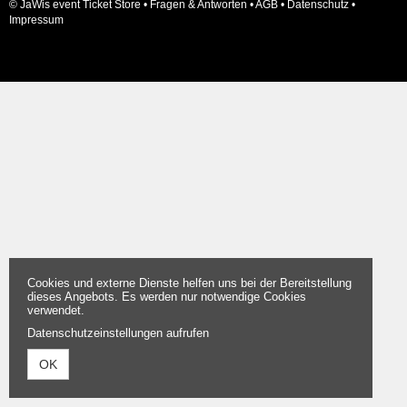
© JaWis event Ticket Store •
Fragen & Antworten
•
AGB
•
Datenschutz
•
Impressum
Cookies und externe Dienste helfen uns bei der Bereitstellung
dieses Angebots. Es werden nur notwendige Cookies
verwendet.
Datenschutzeinstellungen aufrufen
OK