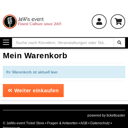
Toggle
navigation
Mein Warenkorb
Ihr Warenkorb ist aktuell leer.
Weiter einkaufen
powered by tickettoaster
© JaWis event Ticket Store •
Fragen & Antworten
•
AGB
•
Datenschutz
•