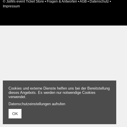
© JaWis event Ticket Store •
Fragen & Antworten
•
AGB
•
Datenschutz
•
Impressum
Cookies und externe Dienste helfen uns bei der Bereitstellung
dieses Angebots. Es werden nur notwendige Cookies
verwendet.
Datenschutzeinstellungen aufrufen
OK