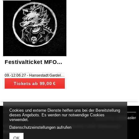
Festivalticket MFOA 2027
09.-12.06.27
-
Hansestadt Gardelegen
,
Am Erlebnisbad Gardelegen
Tickets ab
99,00 €
Cookies und externe Dienste helfen uns bei der Bereitstellung
dieses Angebots. Es werden nur notwendige Cookies
powered by tickettoaster
verwendet.
© JaWis event Ticket Store •
Fragen & Antworten
•
AGB
•
Datenschutz
•
Datenschutzeinstellungen aufrufen
Impressum
OK