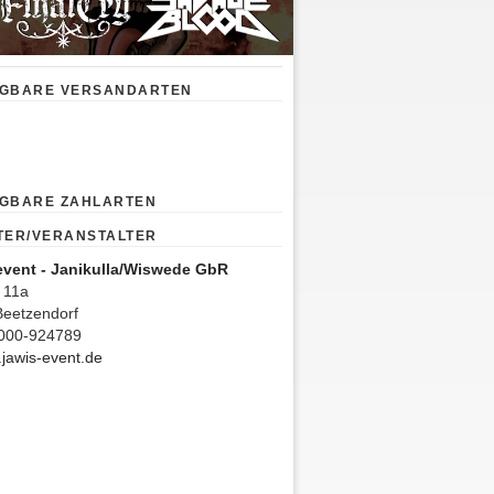
GBARE VERSANDARTEN
GBARE ZAHLARTEN
TER/VERANSTALTER
event - Janikulla/Wiswede GbR
 11a
eetzendorf
000-924789
jawis-event.de