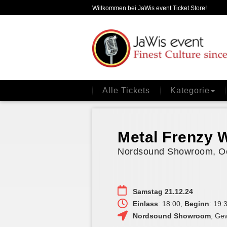
Willkommen bei JaWis event Ticket Store!
Alle Tickets
Kategorie
Metal Frenz
Nordsound Showroom, Oe
Samstag 21.12.24
Einlass
: 18:00,
Beginn
: 19:
Nordsound Showroom
,
Gew