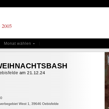
Monat wählen
y WEIHNACHTSBASH
bisfelde
am 21.12.24
30
erbegebiet West 1
,
39646
Oebisfelde