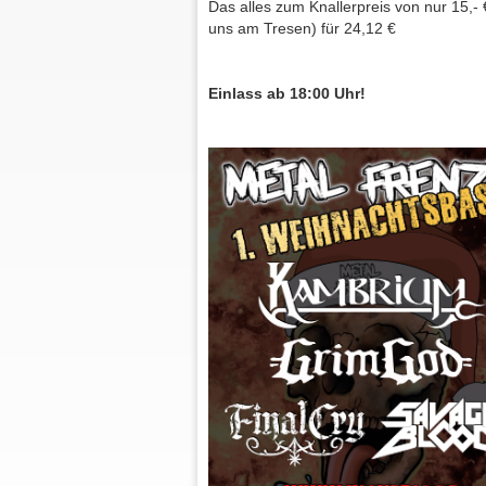
Das alles zum Knallerpreis von nur 15,- 
uns am Tresen) für 24,12 €
Einlass ab 18:00 Uhr!