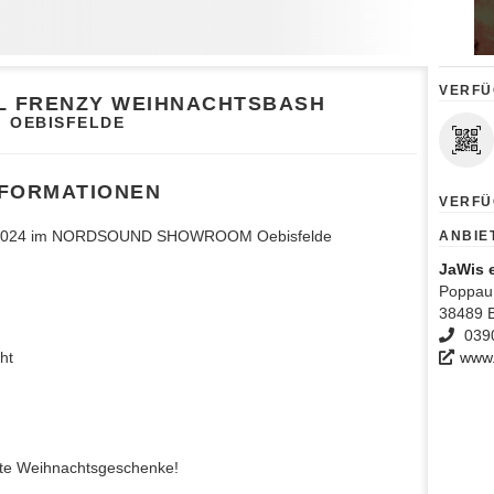
VERFÜ
AL FRENZY WEIHNACHTSBASH
OEBISFELDE
NFORMATIONEN
VERFÜ
 2024 im NORDSOUND SHOWROOM Oebisfelde
ANBIE
JaWis 
Poppau
38489 B
039
cht
www.
ute Weihnachtsgeschenke!