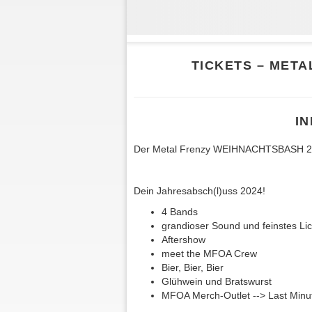
TICKETS – MET
I
Der Metal Frenzy WEIHNACHTSBASH
Dein Jahresabsch(l)uss 2024!
4 Bands
grandioser Sound und feinstes Li
Aftershow
meet the MFOA Crew
Bier, Bier, Bier
Glühwein und Bratswurst
MFOA Merch-Outlet --> Last Min